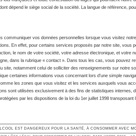
nt dépend le siège social de la société. La langue de référence, pour
s communiquer vos données personnelles lorsque vous visitez notre s
ions. En effet, pour certains services proposés par notre site, vo
nction, le nom de votre société, votre adresse électronique, et votre 
ligne, dans la rubrique « contact ». Dans tous les cas, vous pouvez 
u site, notamment celui de solliciter des renseignements sur notre soci
que certaines informations vous concernant lors d’une simple navigat
e, comme les zones que vous visitez et les services auxquels vous acc
ons sont utilisées exclusivement à des fins de statistiques internes, d
égées par les dispositions de la loi du 1er juillet 1998 transposant l
Français
ALCOOL EST DANGEREUX POUR LA SANTÉ, À CONSOMMER AVEC M