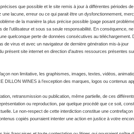
récises que possible et le site remis à jour à différentes périodes de
une lacune, erreur ou ce qui parait être un dysfonctionnement, merci d
roblème de la manière la plus précise possible (page posant problème, 
ils de l’utilisateur et sous sa seule responsabilité. En conséquence, 
d’une quelconque perte de données consécutives au téléchargement. De
pas de virus et avec un navigateur de dernière génération mis-à-jour
u présent site internet en direction d’autres ressources présentes sur
e façon non limitative, les graphismes, images, textes, vidéos, animatio
E DILLON WINES à l’exception des marques, logos ou contenus appar
ptation, retransmission ou publication, même partielle, de ces différent
entation ou reproduction, par quelque procédé que ce soit, constit
ctuelle. Le non-respect de cette interdiction constitue une contrefaçon
ontenus copiés pourraient intenter une action en justice à votre encon
lois françaises et toute contestation ou litiges qui pourraient naître de