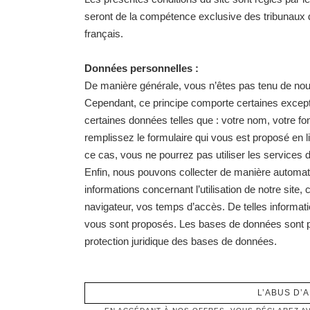
seront de la compétence exclusive des tribunaux do
français.
Données personnelles :
De manière générale, vous n’êtes pas tenu de nou
Cependant, ce principe comporte certaines except
certaines données telles que : votre nom, votre fo
remplissez le formulaire qui vous est proposé en 
ce cas, vous ne pourrez pas utiliser les services d
Enfin, nous pouvons collecter de manière automati
informations concernant l’utilisation de notre sit
Pavillon Dillon
navigateur, vos temps d’accès. De telles informati
3, rue Avison - 33400, Talence France
vous sont proposés. Les bases de données sont prot
Tél.
+33 (0) 556 010 010
protection juridique des bases de données.
Fax +33 (0) 556 016 247
Email :
contact@clarencedillonwines.com
L’ABUS D’