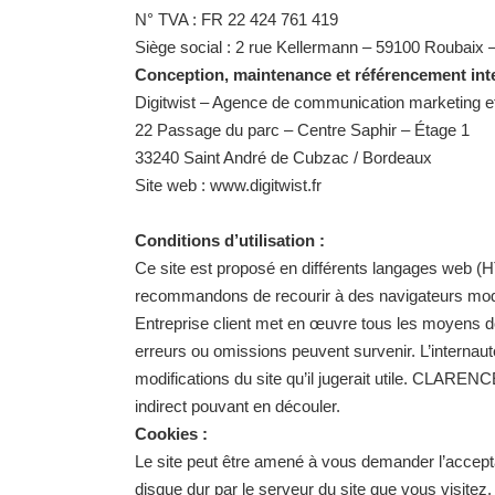
N° TVA : FR 22 424 761 419
Siège social : 2 rue Kellermann – 59100 Roubaix 
Conception, maintenance et référencement inte
Digitwist – Agence de communication marketing et
22 Passage du parc – Centre Saphir – Étage 1
33240 Saint André de Cubzac / Bordeaux
Site web :
www.digitwist.fr
Conditions d’utilisation :
Ce site est proposé en différents langages web (H
recommandons de recourir à des navigateurs mod
Entreprise client met en œuvre tous les moyens dont
erreurs ou omissions peuvent survenir. L’intern
modifications du site qu’il jugerait utile. CLAREN
indirect pouvant en découler.
Cookies :
Le site peut être amené à vous demander l’accepta
disque dur par le serveur du site que vous visitez.