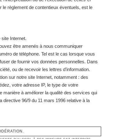
 le règlement de contentieux éventuels, est le
ite Internet.
us pouvez être amenés à nous communiquer
numéro de téléphone. Tel est le cas lorsque vous
refuser de fournir vos données personnelles. Dans
été, ou de recevoir les lettres d’information.
ion sur notre site Internet, notamment : des
édez, votre adresse IP, le type de votre
© Clarence Dillon Wines 2021.
e manière à améliorer la qualité des services qui
Tous droits réservés
a directive 96/9 du 11 mars 1996 relative à la
Mentions légales
Politique de confidentialité
ODÉRATION.